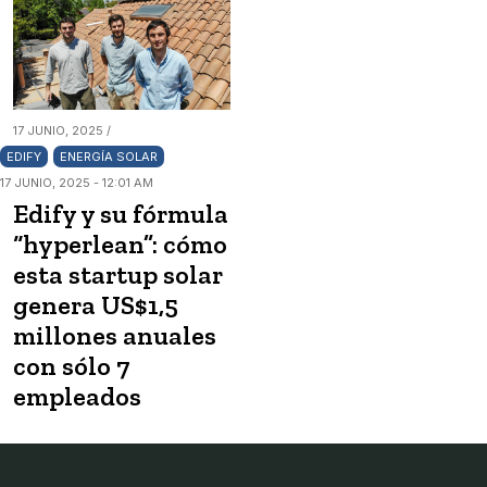
17 JUNIO, 2025 /
EDIFY
ENERGÍA SOLAR
17 JUNIO, 2025 - 12:01 AM
Edify y su fórmula
“hyperlean”: cómo
esta startup solar
genera US$1,5
millones anuales
con sólo 7
empleados