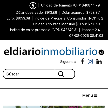
│
Unidad de fomento (UF): $40844.79
│
Dólar observado: $913.86
│
Dólar acuerdo: $758.87
│
Euro: $1053.08
│
Indice de Precios al Consumidor (IPC): -0.2
│
Unidad Tributaria Mensual (UTM): $71649
│
Indice de valor promedio (IVP): $42240.31
│
Imacec: 2.4
│
07-08-2026 08:41:03
Síguenos:
Menu