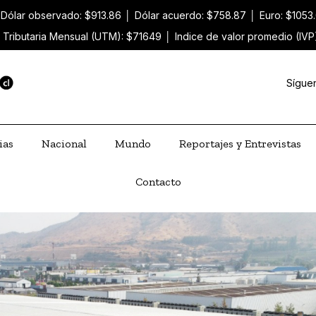
Dólar observado: $913.86
│
Dólar acuerdo: $758.87
│
Euro: $1053
 Tributaria Mensual (UTM): $71649
│
Indice de valor promedio (IVP
Sígue
ias
Nacional
Mundo
Reportajes y Entrevistas
Contacto