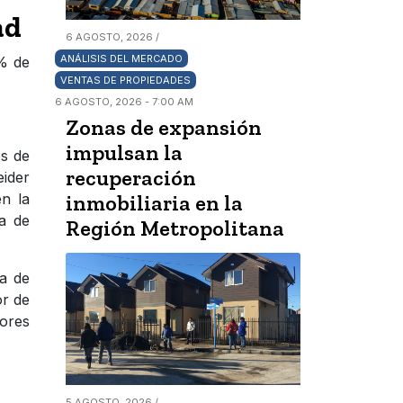
ad
6 AGOSTO, 2026 /
ANÁLISIS DEL MERCADO
3% de
VENTAS DE PROPIEDADES
6 AGOSTO, 2026 - 7:00 AM
Zonas de expansión
impulsan la
os de
recuperación
eider
en la
inmobiliaria en la
la de
Región Metropolitana
a de
or de
dores
5 AGOSTO, 2026 /