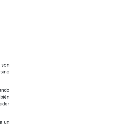
 son
 sino
sando
mbién
eider
ra un