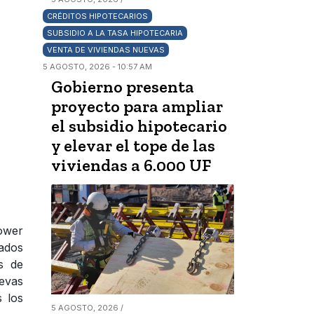
CRÉDITOS HIPOTECARIOS
SUBSIDIO A LA TASA HIPOTECARIA
VENTA DE VIVIENDAS NUEVAS
5 AGOSTO, 2026 - 10:57 AM
Gobierno presenta
proyecto para ampliar
el subsidio hipotecario
y elevar el tope de las
viviendas a 6.000 UF
Power
tados
s de
uevas
s los
5 AGOSTO, 2026 /