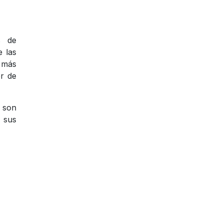
s de
e las
 más
er de
 son
 sus