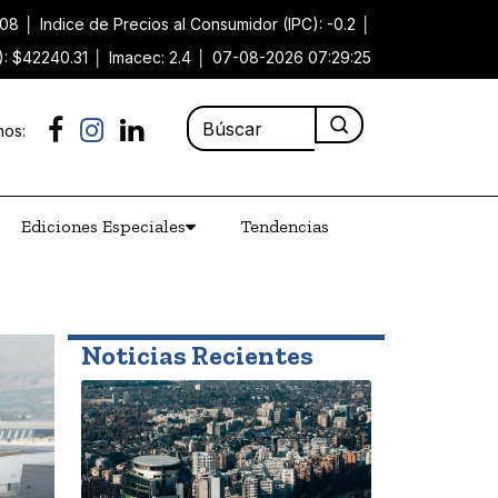
.08
│
Indice de Precios al Consumidor (IPC): -0.2
│
): $42240.31
│
Imacec: 2.4
│
07-08-2026 07:29:25
nos:
Ediciones Especiales
Tendencias
Noticias Recientes