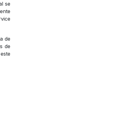
al se
mente
rvice
sa de
ás de
 este