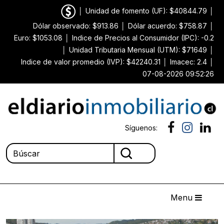
│
Unidad de fomento (UF): $40844.79
│
Dólar observado: $913.86
│
Dólar acuerdo: $758.87
│
Euro: $1053.08
│
Indice de Precios al Consumidor (IPC): -0.2
│
Unidad Tributaria Mensual (UTM): $71649
│
Indice de valor promedio (IVP): $42240.31
│
Imacec: 2.4
│
07-08-2026 09:52:26
Síguenos:
Menu