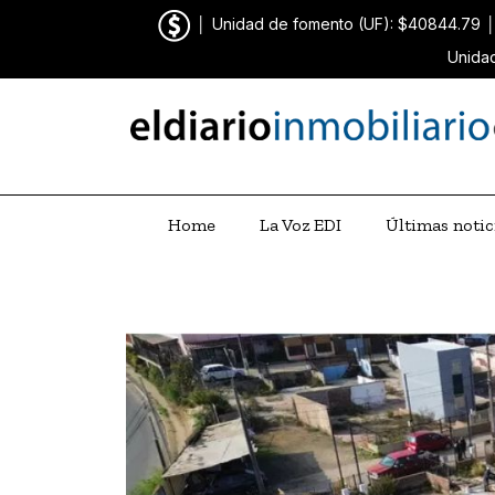
│
Unidad de fomento (UF): $40844.79
Unidad
Home
La Voz EDI
Últimas notic