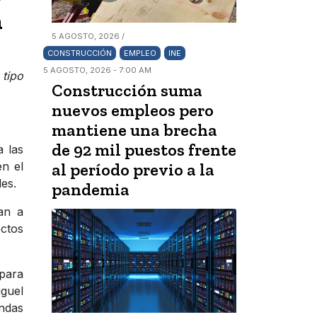
n
5 AGOSTO, 2026 /
CONSTRUCCIÓN
EMPLEO
INE
5 AGOSTO, 2026 - 7:00 AM
 tipo
Construcción suma
nuevos empleos pero
mantiene una brecha
de 92 mil puestos frente
a las
en el
al período previo a la
les.
pandemia
an a
ctos
para
guel
endas