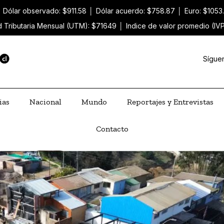
│
Dólar observado: $911.58
│
Dólar acuerdo: $758.87
│
Euro: $1053
 Tributaria Mensual (UTM): $71649
│
Indice de valor promedio (IV
Sígue
ias
Nacional
Mundo
Reportajes y Entrevistas
Contacto