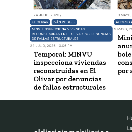
24 JULIO, 2026 /
9 MAYO,
EL OLIVAR
IVÁN PODUJE
ACCESO A
MINVU INSPECCIONA VIVIENDAS
9 MAYO, 2
RECONSTRUIDAS EN EL OLIVAR POR DENUNCIAS
Mini
DE FALLAS ESTRUCTURALES
anun
24 JULIO, 2026 - 3:06 PM
Temporal: MINVU
bole
inspecciona viviendas
cons
reconstruidas en El
por 
Olivar por denuncias
de fallas estructurales
H
La