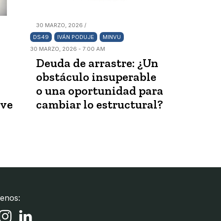
30 MARZO, 2026 /
DS49
IVÁN PODUJE
MINVU
30 MARZO, 2026 - 7:00 AM
Deuda de arrastre: ¿Un
obstáculo insuperable
o una oportunidad para
ave
cambiar lo estructural?
enos: