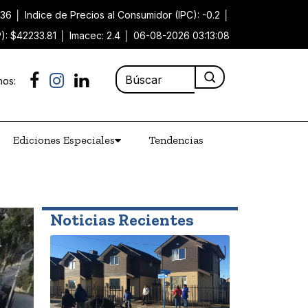
.36
│
Indice de Precios al Consumidor (IPC): -0.2
│
P): $42233.81
│
Imacec: 2.4
│
06-08-2026 03:13:08
nos:
Ediciones Especiales
Tendencias
Noticias Recientes