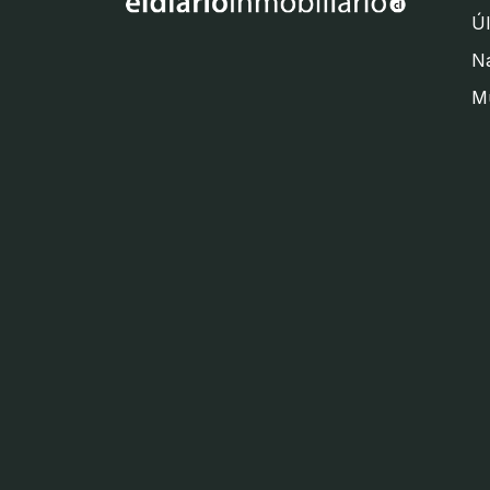
Úl
Na
M