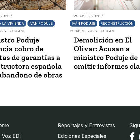
 2026 /
29 ABRIL, 2026 /
 LA VIVIENDA
IVÁN PODUJE
IVÁN PODUJE
RECONSTRUCCIÓN
026 - 7:00 AM
29 ABRIL, 2026 - 7:00 AM
stro Poduje
Demolición en El
cia cobro de
Olivar: Acusan a
tas de garantías a
ministro Poduje de
tructora española
omitir informes cl
abandono de obras
ome
Reportajes y Entrevistas
Sígu
 Voz EDI
Ediciones Especiales