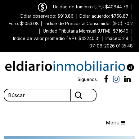
│
Unidad de fomento (UF): $40844.79
│
Dólar observado: $913.86
│
Dólar acuerdo: $758.87
│
Euro: $1053.08
│
Indice de Precios al Consumidor (IPC): -0.2
│
Unidad Tributaria Mensual (UTM): $71649
│
Indice de valor promedio (IVP): $42240.31
│
Imacec: 2.4
│
07-08-2026 01:35:48
Síguenos:
Menu