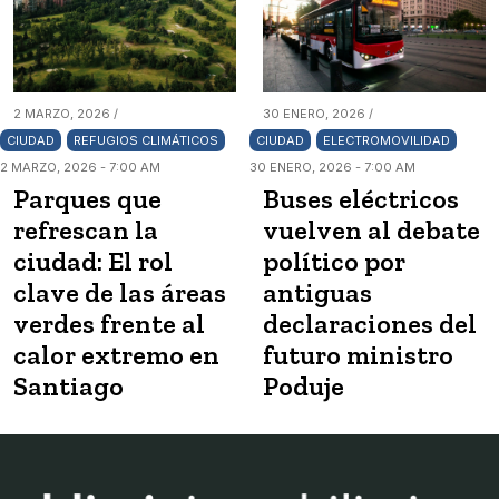
2 MARZO, 2026 /
30 ENERO, 2026 /
CIUDAD
REFUGIOS CLIMÁTICOS
CIUDAD
ELECTROMOVILIDAD
2 MARZO, 2026 - 7:00 AM
30 ENERO, 2026 - 7:00 AM
Parques que
Buses eléctricos
refrescan la
vuelven al debate
ciudad: El rol
político por
clave de las áreas
antiguas
verdes frente al
declaraciones del
calor extremo en
futuro ministro
Santiago
Poduje