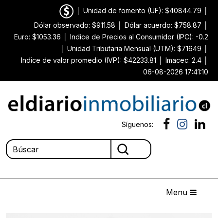
│
Unidad de fomento (UF): $40844.79
│
Dólar observado: $911.58
│
Dólar acuerdo: $758.87
│
Euro: $1053.36
│
Indice de Precios al Consumidor (IPC): -0.2
│
Unidad Tributaria Mensual (UTM): $71649
│
Indice de valor promedio (IVP): $42233.81
│
Imacec: 2.4
│
06-08-2026 17:41:10
Síguenos:
Menu