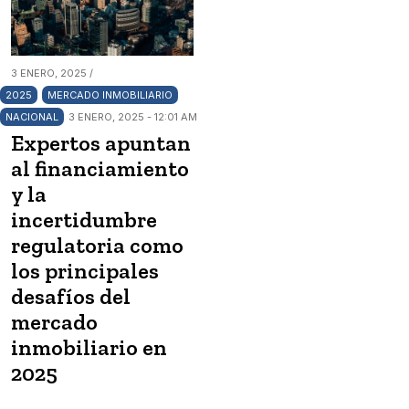
3 ENERO, 2025 /
2025
MERCADO INMOBILIARIO
NACIONAL
3 ENERO, 2025 - 12:01 AM
Expertos apuntan
al financiamiento
y la
incertidumbre
regulatoria como
los principales
desafíos del
mercado
inmobiliario en
2025