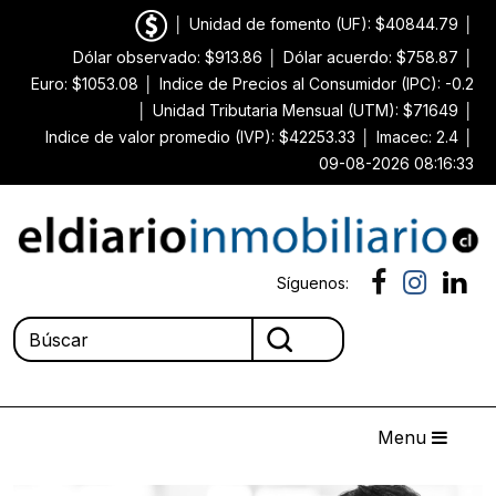
│
Unidad de fomento (UF): $40844.79
│
Dólar observado: $913.86
│
Dólar acuerdo: $758.87
│
Euro: $1053.08
│
Indice de Precios al Consumidor (IPC): -0.2
│
Unidad Tributaria Mensual (UTM): $71649
│
Indice de valor promedio (IVP): $42253.33
│
Imacec: 2.4
│
09-08-2026 08:16:33
Síguenos:
Menu