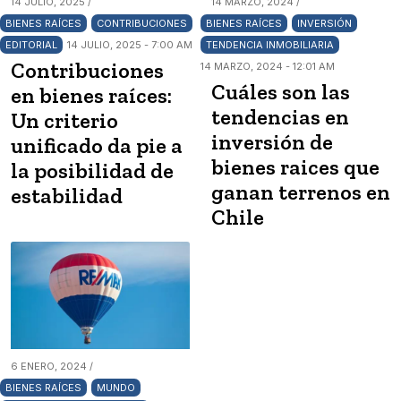
14 JULIO, 2025 /
14 MARZO, 2024 /
BIENES RAÍCES
CONTRIBUCIONES
BIENES RAÍCES
INVERSIÓN
EDITORIAL
14 JULIO, 2025 - 7:00 AM
TENDENCIA INMOBILIARIA
Contribuciones
14 MARZO, 2024 - 12:01 AM
Cuáles son las
en bienes raíces:
tendencias en
Un criterio
inversión de
unificado da pie a
bienes raices que
la posibilidad de
ganan terrenos en
estabilidad
Chile
6 ENERO, 2024 /
BIENES RAÍCES
MUNDO