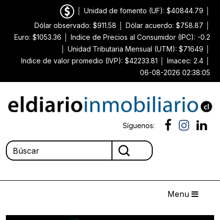
│
Unidad de fomento (UF): $40844.79
│
Dólar observado: $911.58
│
Dólar acuerdo: $758.87
│
Euro: $1053.36
│
Indice de Precios al Consumidor (IPC): -0.2
│
Unidad Tributaria Mensual (UTM): $71649
│
Indice de valor promedio (IVP): $42233.81
│
Imacec: 2.4
│
06-08-2026 02:38:05
Síguenos:
Menu