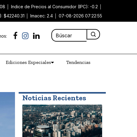
.08
│
Indice de Precios al Consumidor (IPC): -0.2
│
): $42240.31
│
Imacec: 2.4
│
07-08-2026 07:22:55
nos:
Ediciones Especiales
Tendencias
Noticias Recientes