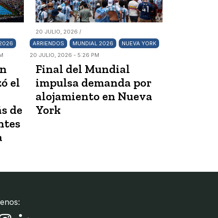
20 JULIO, 2026 /
2026
ARRIENDOS
MUNDIAL 2026
NUEVA YORK
AM
20 JULIO, 2026 - 5:26 PM
en
Final del Mundial
ó el
impulsa demanda por
alojamiento en Nueva
s de
York
ntes
a
enos: