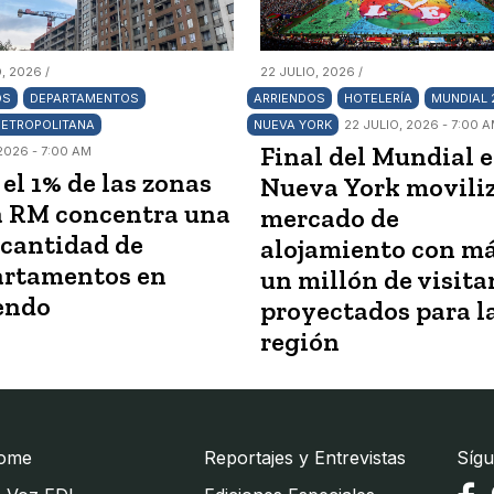
, 2026 /
22 JULIO, 2026 /
OS
DEPARTAMENTOS
ARRIENDOS
HOTELERÍA
MUNDIAL 
METROPOLITANA
NUEVA YORK
22 JULIO, 2026 - 7:00 
Final del Mundial 
2026 - 7:00 AM
 el 1% de las zonas
Nueva York moviliz
a RM concentra una
mercado de
 cantidad de
alojamiento con má
artamentos en
un millón de visita
endo
proyectados para l
región
ome
Reportajes y Entrevistas
Sígu