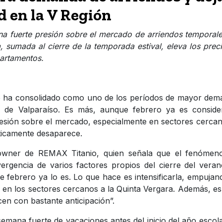
 en la V Región
na fuerte presión sobre el mercado de arriendos temporal
, sumada al cierre de la temporada estival, eleva los prec
partamentos.
se ha consolidado como uno de los períodos de mayor de
n de Valparaíso. Es más, aunque febrero ya es conside
 presión sobre el mercado, especialmente en sectores cerca
ticamente desaparece.
r owner de REMAX Titanio, quien señala que el fenómen
vergencia de varios factores propios del cierre del veran
e febrero ya lo es. Lo que hace es intensificarla, empujan
 en los sectores cercanos a la Quinta Vergara. Además, e
en con bastante anticipación”.
semana fuerte de vacaciones antes del inicio del año escola