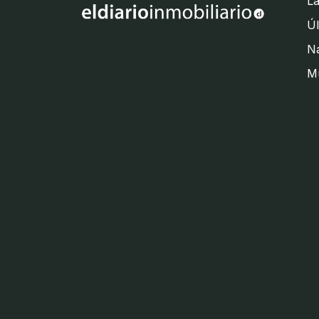
La
Úl
Na
M