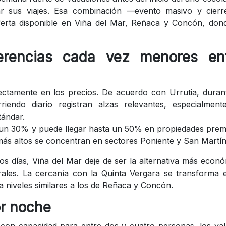
ar sus viajes. Esa combinación —evento masivo y cierr
erta disponible en Viña del Mar, Reñaca y Concón, dond
ferencias cada vez menores en
ectamente en los precios. De acuerdo con Urrutia, duran
riendo diario registran alzas relevantes, especialment
tándar.
 un 30% y puede llegar hasta un 50% en propiedades pre
más altos se concentran en sectores Poniente y San Martín
s días, Viña del Mar deje de ser la alternativa más econ
ales. La cercanía con la Quinta Vergara se transforma 
 a niveles similares a los de Reñaca y Concón.
or noche
con capacidad para entre dos y cuatro personas, los va