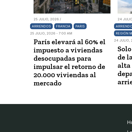
25 JULIO, 2026 /
24 JULIO
ARRIENDOS
FRANCIA
PARIS
ARRIEND
25 JULIO, 2026 - 7:00 AM
REGIÓN 
París elevará al 60% el
24 JULIO, 
Solo
impuesto a viviendas
de l
desocupadas para
alta
impulsar el retorno de
dep
20.000 viviendas al
arri
mercado
H