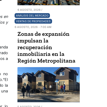
6 AGOSTO, 2026 /
ANÁLISIS DEL MERCADO
es en
VENTAS DE PROPIEDADES
ios y
6 AGOSTO, 2026 - 7:00 AM
Zonas de expansión
impulsan la
recuperación
manda
rado
inmobiliaria en la
nos a
Región Metropolitana
o no
o.“El
do la
s una
r, lo
5 AGOSTO, 2026 /