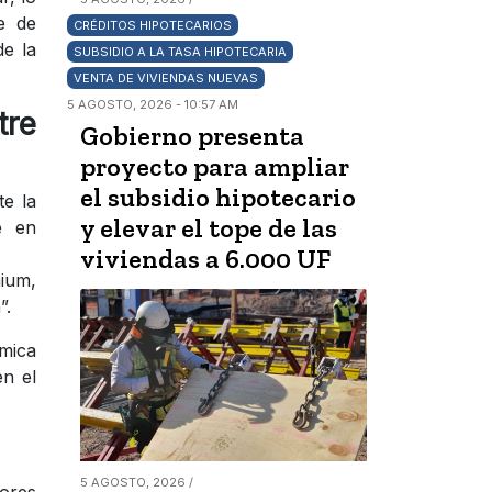
e de
CRÉDITOS HIPOTECARIOS
e la
SUBSIDIO A LA TASA HIPOTECARIA
VENTA DE VIVIENDAS NUEVAS
5 AGOSTO, 2026 - 10:57 AM
tre
Gobierno presenta
proyecto para ampliar
el subsidio hipotecario
te la
y elevar el tope de las
e en
viviendas a 6.000 UF
mium,
”.
ómica
en el
5 AGOSTO, 2026 /
lores