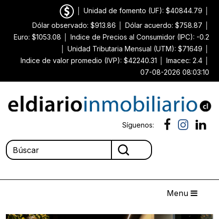
│
Unidad de fomento (UF): $40844.79
│
Dólar observado: $913.86
│
Dólar acuerdo: $758.87
│
Euro: $1053.08
│
Indice de Precios al Consumidor (IPC): -0.2
│
Unidad Tributaria Mensual (UTM): $71649
│
Indice de valor promedio (IVP): $42240.31
│
Imacec: 2.4
│
07-08-2026 08:03:10
Síguenos:
Menu