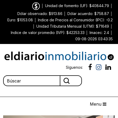
│
Unidad de fomento (UF): $40844.79
│
Dólar observado: $913.86
│
Dólar acuerdo: $758.87
│
Euro: $1053.08
│
Indice de Precios al Consumidor (IPC): -0.2
│
Unidad Tributaria Mensual (UTM): $71649
│
Indice de valor promedio (IVP): $42253.33
│
Imacec: 2.4
│
09-08-2026 03:43:35
Síguenos:
Menu