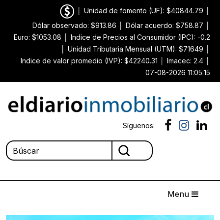
│
Unidad de fomento (UF): $40844.79
│
Dólar observado: $913.86
│
Dólar acuerdo: $758.87
│
Euro: $1053.08
│
Indice de Precios al Consumidor (IPC): -0.2
│
Unidad Tributaria Mensual (UTM): $71649
│
Indice de valor promedio (IVP): $42240.31
│
Imacec: 2.4
│
07-08-2026 11:05:15
Síguenos:
Menu