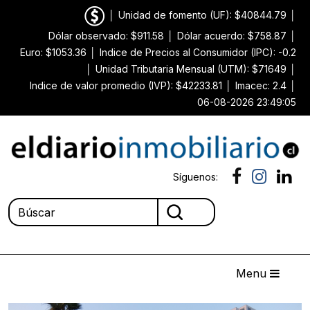
│
Unidad de fomento (UF): $40844.79
│
Dólar observado: $911.58
│
Dólar acuerdo: $758.87
│
Euro: $1053.36
│
Indice de Precios al Consumidor (IPC): -0.2
│
Unidad Tributaria Mensual (UTM): $71649
│
Indice de valor promedio (IVP): $42233.81
│
Imacec: 2.4
│
06-08-2026 23:49:05
Síguenos:
Menu