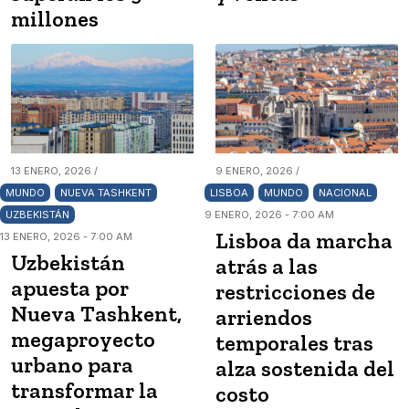
millones
13 ENERO, 2026 /
9 ENERO, 2026 /
MUNDO
NUEVA TASHKENT
LISBOA
MUNDO
NACIONAL
UZBEKISTÁN
9 ENERO, 2026 - 7:00 AM
Lisboa da marcha
13 ENERO, 2026 - 7:00 AM
Uzbekistán
atrás a las
apuesta por
restricciones de
Nueva Tashkent,
arriendos
megaproyecto
temporales tras
urbano para
alza sostenida del
transformar la
costo