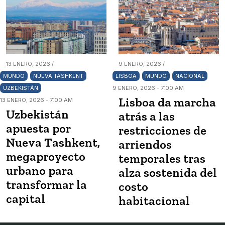
13 ENERO, 2026 /
9 ENERO, 2026 /
MUNDO
NUEVA TASHKENT
LISBOA
MUNDO
NACIONAL
UZBEKISTÁN
9 ENERO, 2026 - 7:00 AM
Lisboa da marcha
13 ENERO, 2026 - 7:00 AM
Uzbekistán
atrás a las
apuesta por
restricciones de
Nueva Tashkent,
arriendos
megaproyecto
temporales tras
urbano para
alza sostenida del
transformar la
costo
capital
habitacional