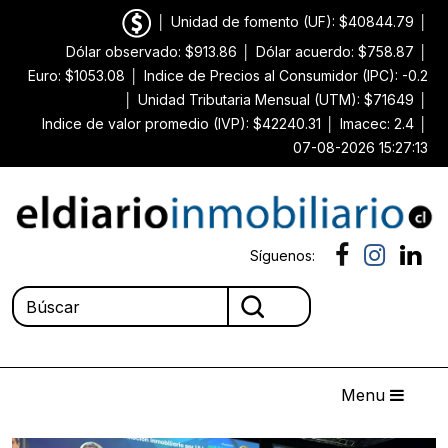
│
Unidad de fomento (UF): $40844.79
│
Dólar observado: $913.86
│
Dólar acuerdo: $758.87
│
Euro: $1053.08
│
Indice de Precios al Consumidor (IPC): -0.2
│
Unidad Tributaria Mensual (UTM): $71649
│
Indice de valor promedio (IVP): $42240.31
│
Imacec: 2.4
│
07-08-2026 15:27:13
Síguenos:
Menu