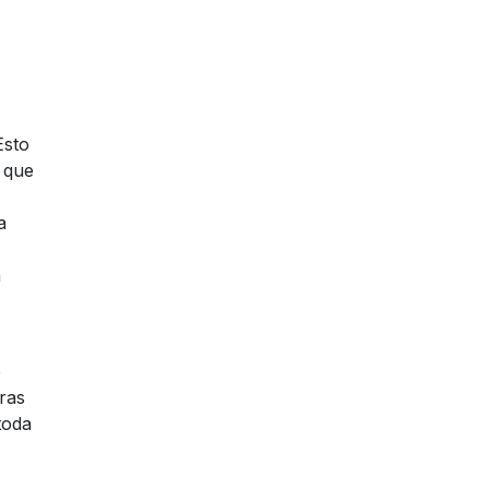
Esto
 que
a
a
e
ras
toda