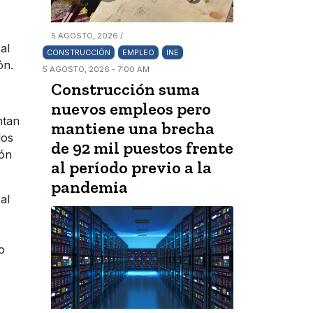
5 AGOSTO, 2026 /
al
CONSTRUCCIÓN
EMPLEO
INE
ón.
5 AGOSTO, 2026 - 7:00 AM
Construcción suma
nuevos empleos pero
ntan
mantiene una brecha
los
de 92 mil puestos frente
ión
al período previo a la
pandemia
al
o