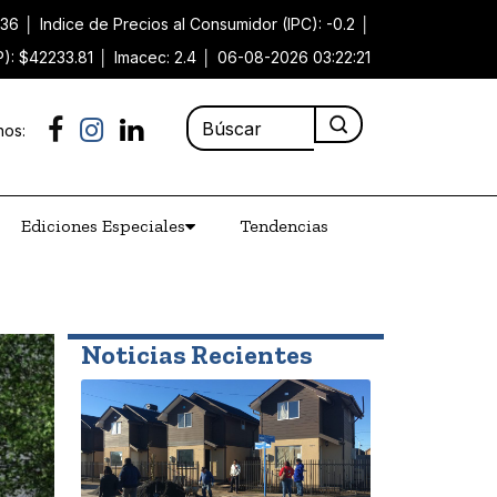
.36
│
Indice de Precios al Consumidor (IPC): -0.2
│
P): $42233.81
│
Imacec: 2.4
│
06-08-2026 03:22:21
nos:
Ediciones Especiales
Tendencias
Noticias Recientes