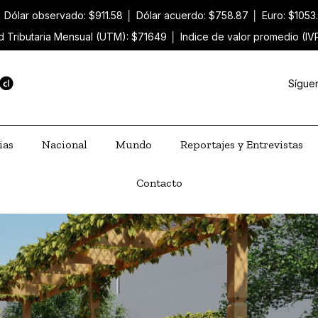
│
Dólar observado: $911.58
│
Dólar acuerdo: $758.87
│
Euro: $1053
d Tributaria Mensual (UTM): $71649
│
Indice de valor promedio (IV
Sígue
ias
Nacional
Mundo
Reportajes y Entrevistas
Contacto