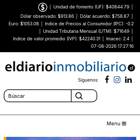
│
Unidad de fomento (UF): $40844.79
│
Dólar observado: $913.86
│
Dólar acuerdo: $758.87
│
Euro: $1053.08
│
Indice de Precios al Consumidor (IPC): -0.2
│
Unidad Tributaria Mensual (UTM): $71649
│
Indice de valor promedio (IVP): $42240.31
│
Imacec: 2.4
│
07-08-2026 17:27:16
Síguenos:
Menu