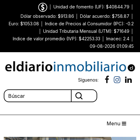
│
Unidad de fomento (UF): $40844.79
│
Dólar observado: $913.86
│
Dólar acuerdo: $758.87
│
Euro: $1053.08
│
Indice de Precios al Consumidor (IPC): -0.2
│
Unidad Tributaria Mensual (UTM): $71649
│
Indice de valor promedio (IVP): $42253.33
│
Imacec: 2.4
│
09-08-2026 01:09:45
Síguenos:
Menu