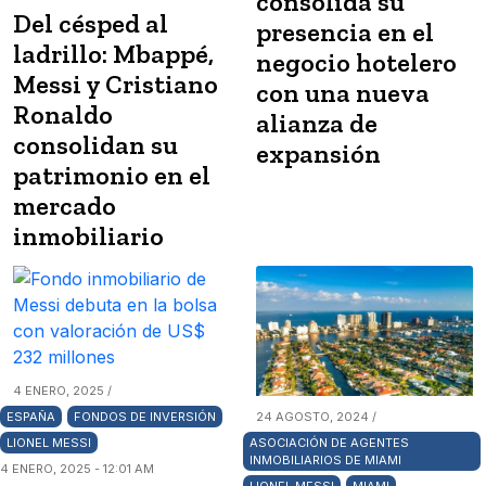
consolida su
Del césped al
presencia en el
ladrillo: Mbappé,
negocio hotelero
Messi y Cristiano
con una nueva
Ronaldo
alianza de
consolidan su
expansión
patrimonio en el
mercado
inmobiliario
4 ENERO, 2025 /
ESPAÑA
FONDOS DE INVERSIÓN
24 AGOSTO, 2024 /
LIONEL MESSI
ASOCIACIÓN DE AGENTES
INMOBILIARIOS DE MIAMI
4 ENERO, 2025 - 12:01 AM