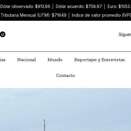
Dólar observado: $913.86
│
Dólar acuerdo: $758.87
│
Euro: $1053
 Tributaria Mensual (UTM): $71649
│
Indice de valor promedio (IVP
Sígue
ias
Nacional
Mundo
Reportajes y Entrevistas
Contacto