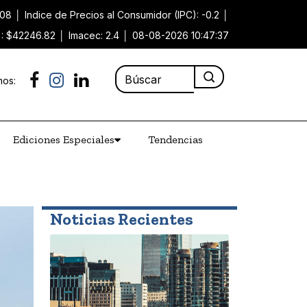
.08
│
Indice de Precios al Consumidor (IPC): -0.2
│
): $42246.82
│
Imacec: 2.4
│
08-08-2026 10:47:37
nos:
Ediciones Especiales
Tendencias
Noticias Recientes