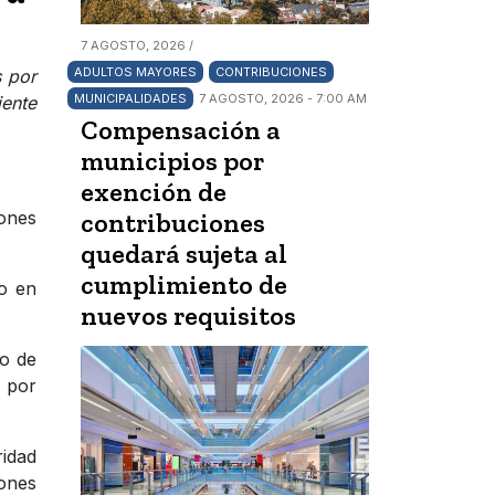
7 AGOSTO, 2026 /
ADULTOS MAYORES
CONTRIBUCIONES
s por
MUNICIPALIDADES
7 AGOSTO, 2026 - 7:00 AM
ente
Compensación a
municipios por
exención de
ones
contribuciones
quedará sujeta al
cumplimiento de
o en
nuevos requisitos
to de
a por
ridad
iones