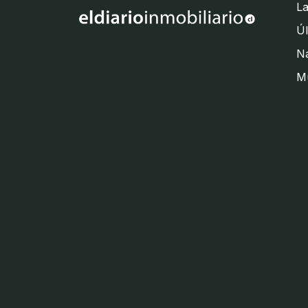
La
Úl
Na
M