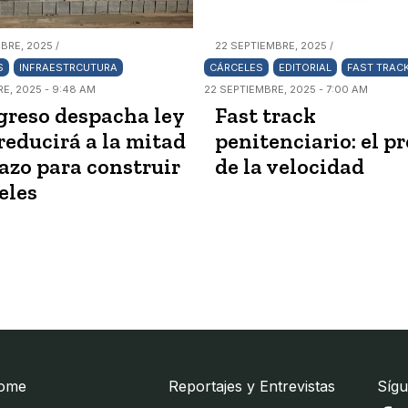
BRE, 2025 /
22 SEPTIEMBRE, 2025 /
S
INFRAESTRCUTURA
CÁRCELES
EDITORIAL
FAST TRAC
E, 2025 - 9:48 AM
22 SEPTIEMBRE, 2025 - 7:00 AM
reso despacha ley
Fast track
reducirá a la mitad
penitenciario: el pr
lazo para construir
de la velocidad
eles
ome
Reportajes y Entrevistas
Sígu