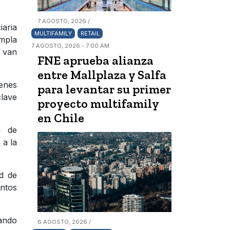
7 AGOSTO, 2026 /
iaria
MULTIFAMILY
RETAIL
empla
7 AGOSTO, 2026 - 7:00 AM
e van
FNE aprueba alianza
entre Mallplaza y Salfa
enes
para levantar su primer
clave
proyecto multifamily
en Chile
n de
 a la
d de
intos
lando
6 AGOSTO, 2026 /