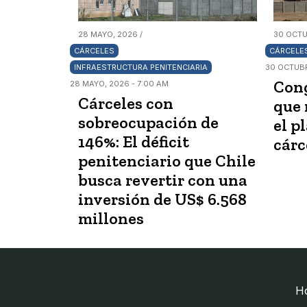
28 MAYO, 2026 /
30 OCTU
CÁRCELES
CÁRCELE
INFRAESTRUCTURA PENITENCIARIA
30 OCTUBR
Cong
28 MAYO, 2026 - 7:00 AM
Cárceles con
que 
sobreocupación de
el p
146%: El déficit
cárc
penitenciario que Chile
busca revertir con una
inversión de US$ 6.568
millones
H