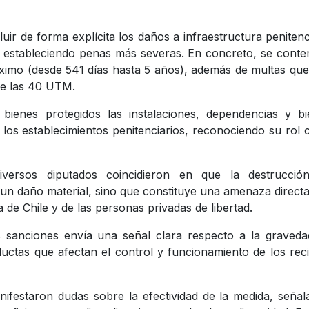
luir de forma explícita los daños a infraestructura penitenc
d, estableciendo penas más severas. En concreto, se cont
imo (desde 541 días hasta 5 años), además de multas qu
re las 40 UTM.
ienes protegidos las instalaciones, dependencias y bi
los establecimientos penitenciarios, reconociendo su rol 
diversos diputados coincidieron en que la destrucció
a un daño material, sino que constituye una amenaza directa
de Chile y de las personas privadas de libertad.
 sanciones envía una señal clara respecto a la graveda
uctas que afectan el control y funcionamiento de los rec
ifestaron dudas sobre la efectividad de la medida, seña