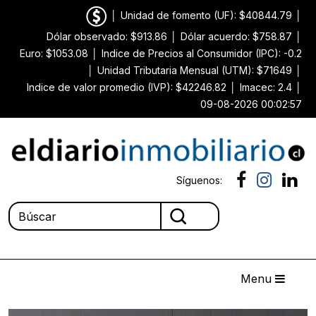
│
Unidad de fomento (UF): $40844.79
│
Dólar observado: $913.86
│
Dólar acuerdo: $758.87
│
Euro: $1053.08
│
Indice de Precios al Consumidor (IPC): -0.2
│
Unidad Tributaria Mensual (UTM): $71649
│
Indice de valor promedio (IVP): $42246.82
│
Imacec: 2.4
│
09-08-2026 00:02:57
Síguenos:
Menu