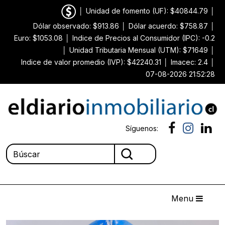
│
Unidad de fomento (UF): $40844.79
│
Dólar observado: $913.86
│
Dólar acuerdo: $758.87
│
Euro: $1053.08
│
Indice de Precios al Consumidor (IPC): -0.2
│
Unidad Tributaria Mensual (UTM): $71649
│
Indice de valor promedio (IVP): $42240.31
│
Imacec: 2.4
│
07-08-2026 21:52:28
Síguenos:
Menu