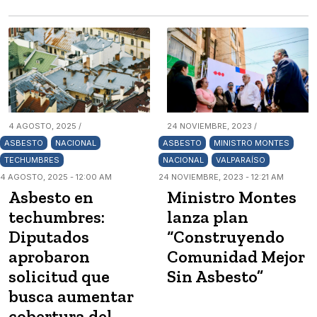
4 AGOSTO, 2025 /
24 NOVIEMBRE, 2023 /
ASBESTO
NACIONAL
ASBESTO
MINISTRO MONTES
TECHUMBRES
NACIONAL
VALPARAÍSO
4 AGOSTO, 2025 - 12:00 AM
24 NOVIEMBRE, 2023 - 12:21 AM
Asbesto en
Ministro Montes
techumbres:
lanza plan
Diputados
“Construyendo
aprobaron
Comunidad Mejor
solicitud que
Sin Asbesto”
busca aumentar
cobertura del