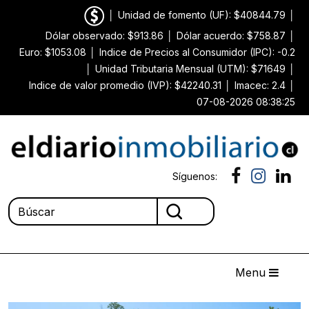
│
Unidad de fomento (UF): $40844.79
│
Dólar observado: $913.86
│
Dólar acuerdo: $758.87
│
Euro: $1053.08
│
Indice de Precios al Consumidor (IPC): -0.2
│
Unidad Tributaria Mensual (UTM): $71649
│
Indice de valor promedio (IVP): $42240.31
│
Imacec: 2.4
│
07-08-2026 08:38:25
Síguenos:
Menu