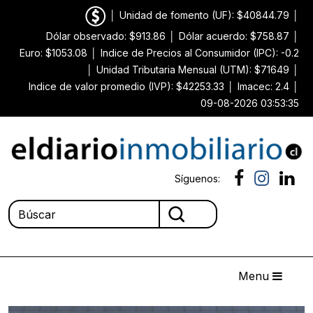
│
Unidad de fomento (UF): $40844.79
│
Dólar observado: $913.86
│
Dólar acuerdo: $758.87
│
Euro: $1053.08
│
Indice de Precios al Consumidor (IPC): -0.2
│
Unidad Tributaria Mensual (UTM): $71649
│
Indice de valor promedio (IVP): $42253.33
│
Imacec: 2.4
│
09-08-2026 03:53:35
Síguenos:
Menu