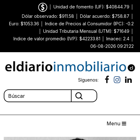
│
Unidad de fomento (UF): $40844.79
│
Dólar observado: $911.58
│
Dólar acuerdo: $758.87
│
Euro: $1053.36
│
Indice de Precios al Consumidor (IPC): -0.2
│
Unidad Tributaria Mensual (UTM): $71649
│
Indice de valor promedio (IVP): $42233.81
│
Imacec: 2.4
│
06-08-2026 09:21:22
Síguenos:
Menu