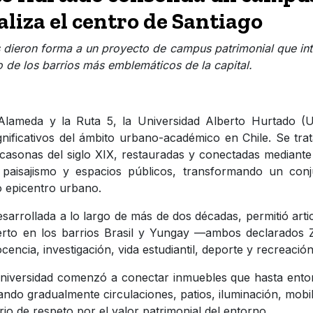
aliza el centro de Santiago
 dieron forma a un proyecto de campus patrimonial que in
 de los barrios más emblemáticos de la capital.
 Alameda y la Ruta 5, la Universidad Alberto Hurtado (
nificativos del ámbito urbano-académico en Chile. Se tra
casonas del siglo XIX, restauradas y conectadas mediant
 paisajismo y espacios públicos, transformando un conj
o epicentro urbano.
esarrollada a lo largo de más de dos décadas, permitió arti
rto en los barrios Brasil y Yungay —ambos declarados 
ncia, investigación, vida estudiantil, deporte y recreació
 universidad comenzó a conectar inmuebles que hasta ent
ndo gradualmente circulaciones, patios, iluminación, mobil
io de respeto por el valor patrimonial del entorno.