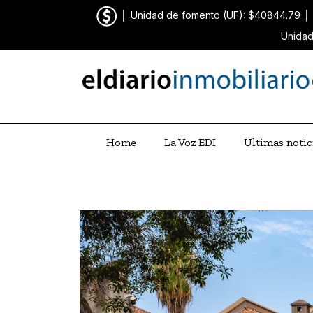
│
Unidad de fomento (UF): $40844.79
│
Unidad
Home
La Voz EDI
Últimas notic