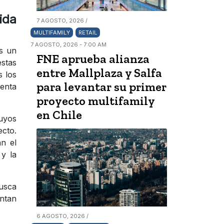
ida
7 AGOSTO, 2026 /
MULTIFAMILY
RETAIL
7 AGOSTO, 2026 - 7:00 AM
es un
FNE aprueba alianza
estas
entre Mallplaza y Salfa
 los
para levantar su primer
menta
proyecto multifamily
en Chile
cuyos
ecto.
an el
 y la
usca
entan
6 AGOSTO, 2026 /