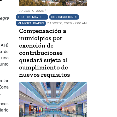
7 AGOSTO, 2026 /
ADULTOS MAYORES
CONTRIBUCIONES
tegra
MUNICIPALIDADES
7 AGOSTO, 2026 - 7:00 AM
Compensación a
municipios por
exención de
UAH)
ta de
contribuciones
e una
quedará sujeta al
unto
cumplimiento de
nuevos requisitos
cular
Zona
n.
onces
iario