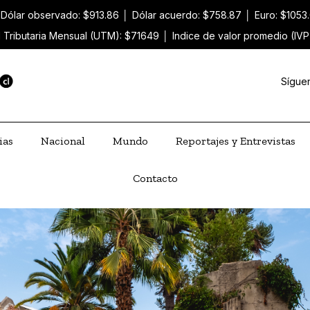
Dólar observado: $913.86
│
Dólar acuerdo: $758.87
│
Euro: $1053
 Tributaria Mensual (UTM): $71649
│
Indice de valor promedio (IVP
Sígue
ias
Nacional
Mundo
Reportajes y Entrevistas
Contacto