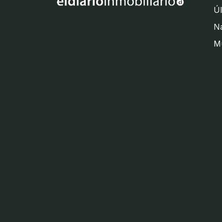
Úl
Na
M