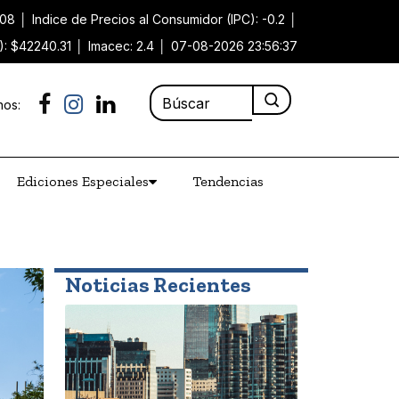
.08
│
Indice de Precios al Consumidor (IPC): -0.2
│
): $42240.31
│
Imacec: 2.4
│
07-08-2026 23:56:37
nos:
Ediciones Especiales
Tendencias
Noticias Recientes