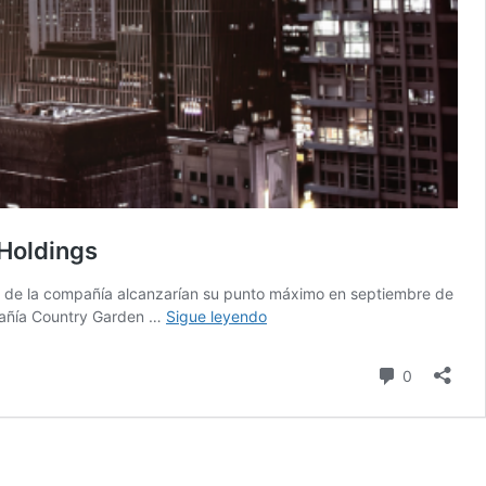
 Holdings
os de la compañía alcanzarían su punto máximo en septiembre de
Crisis
pañía Country Garden …
Sigue leyendo
por
las
comentari
0
pérdidas
del
mayor
promotor
inmobiliario