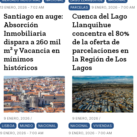
MERCADO INDUSTRIAL
NACIONAL
LAGO LLANQUIHUE
NACIONAL
13 ENERO, 2026 - 7:02 AM
PARCELAS
9 ENERO, 2026 - 7:00 AM
Santiago en auge:
Cuenca del Lago
Absorción
Llanquihue
Inmobiliaria
concentra el 80%
dispara a 260 mil
de la oferta de
m² y Vacancia en
parcelaciones en
mínimos
la Región de Los
históricos
Lagos
9 ENERO, 2026 /
9 ENERO, 2026 /
LISBOA
MUNDO
NACIONAL
NACIONAL
VIVIENDAS
9 ENERO, 2026 - 7:00 AM
9 ENERO, 2026 - 7:00 AM