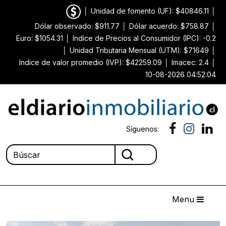
│
Unidad de fomento (UF): $40846.11
│
Dólar observado: $911.77
│
Dólar acuerdo: $758.87
│
Euro: $1054.31
│
Indice de Precios al Consumidor (IPC): -0.2
│
Unidad Tributaria Mensual (UTM): $71649
│
Indice de valor promedio (IVP): $42259.09
│
Imacec: 2.4
│
10-08-2026 04:52:04
Síguenos:
Menu