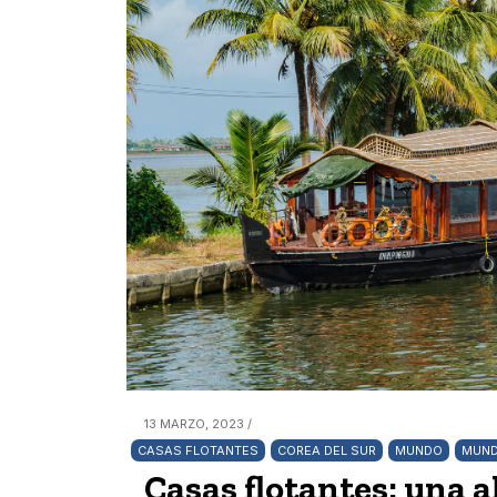
13 MARZO, 2023 /
CASAS FLOTANTES
COREA DEL SUR
MUNDO
MUND
Casas flotantes: una 