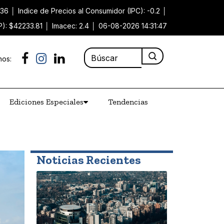
.36
│
Indice de Precios al Consumidor (IPC): -0.2
│
P): $42233.81
│
Imacec: 2.4
│
06-08-2026 14:31:47
nos:
Ediciones Especiales
Tendencias
Noticias Recientes