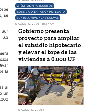
CRÉDITOS HIPOTECARIOS
sorbe
SUBSIDIO A LA TASA HIPOTECARIA
o, se
VENTA DE VIVIENDAS NUEVAS
5 AGOSTO, 2026 - 10:57 AM
Gobierno presenta
l Sur
proyecto para ampliar
e 6,3
el subsidio hipotecario
y elevar el tope de las
imera
viviendas a 6.000 UF
acios
tivar
de la
as al
do un
0.000
5 AGOSTO, 2026 /