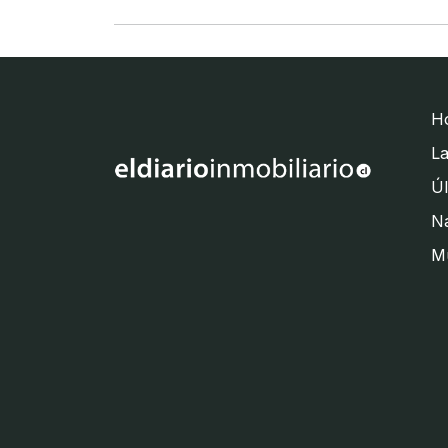
H
La
Úl
Na
M