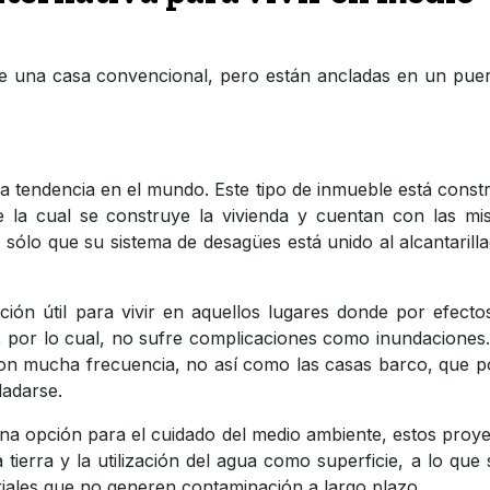
e una casa convencional, pero están ancladas en un pue
a tendencia en el mundo. Este tipo de inmueble está const
 la cual se construye la vivienda y cuentan con las mi
 sólo que su sistema de desagües está unido al alcantarill
ión útil para vivir en aquellos lugares donde por efecto
r, por lo cual, no sufre complicaciones como inundaciones
n mucha frecuencia, no así como las casas barco, que p
ladarse.
na opción para el cuidado del medio ambiente, estos proy
tierra y la utilización del agua como superficie, a lo que 
iales que no generen contaminación a largo plazo.