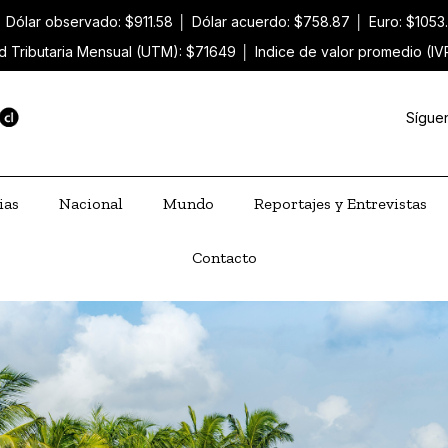
│
Dólar observado: $911.58
│
Dólar acuerdo: $758.87
│
Euro: $1053
d Tributaria Mensual (UTM): $71649
│
Indice de valor promedio (IV
Sígue
ias
Nacional
Mundo
Reportajes y Entrevistas
Contacto