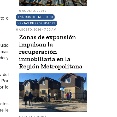
6 AGOSTO, 2026 /
ANÁLISIS DEL MERCADO
rto o
VENTAS DE PROPIEDADES
6 AGOSTO, 2026 - 7:00 AM
Zonas de expansión
impulsan la
ruido
recuperación
smas
ado y
inmobiliaria en la
Región Metropolitana
s del
. Por
or lo
ectos
se le
5 AGOSTO, 2026 /