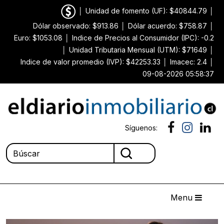
│
Unidad de fomento (UF): $40844.79
│
Dólar observado: $913.86
│
Dólar acuerdo: $758.87
│
Euro: $1053.08
│
Indice de Precios al Consumidor (IPC): -0.2
│
Unidad Tributaria Mensual (UTM): $71649
│
Indice de valor promedio (IVP): $42253.33
│
Imacec: 2.4
│
09-08-2026 05:58:37
Síguenos:
Menu