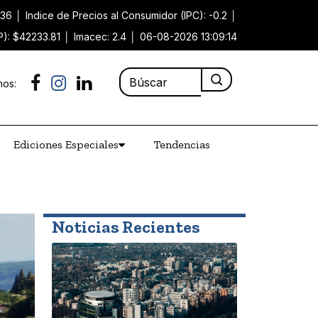
.36
│
Indice de Precios al Consumidor (IPC): -0.2
│
P): $42233.81
│
Imacec: 2.4
│
06-08-2026 13:09:14
nos:
Ediciones Especiales
Tendencias
Noticias Recientes