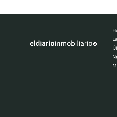
H
La
Úl
Na
M