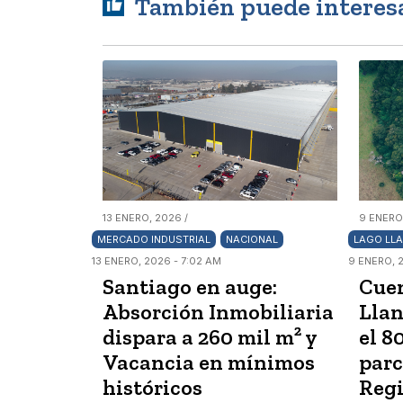
También puede interes
13 ENERO, 2026 /
9 ENERO
MERCADO INDUSTRIAL
NACIONAL
LAGO LL
13 ENERO, 2026 - 7:02 AM
9 ENERO, 
Santiago en auge:
Cuen
Absorción Inmobiliaria
Llan
dispara a 260 mil m² y
el 8
Vacancia en mínimos
parc
históricos
Regi