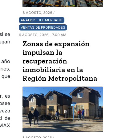
6 AGOSTO, 2026 /
ANÁLISIS DEL MERCADO
VENTAS DE PROPIEDADES
si se
6 AGOSTO, 2026 - 7:00 AM
legan
Zonas de expansión
impulsan la
recuperación
l año
inmobiliaria en la
rios.
e que
Región Metropolitana
r, es
posee
rveza
ad de
/MAX
5 AGOSTO, 2026 /