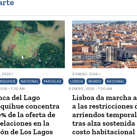
arte
, 2026 /
9 ENERO, 2026 /
ANQUIHUE
NACIONAL
PARCELAS
LISBOA
MUNDO
NACIONAL
2026 - 7:00 AM
9 ENERO, 2026 - 7:00 AM
ca del Lago
Lisboa da marcha a
quihue concentra
a las restricciones 
0% de la oferta de
arriendos temporal
elaciones en la
tras alza sostenida
ón de Los Lagos
costo habitacional