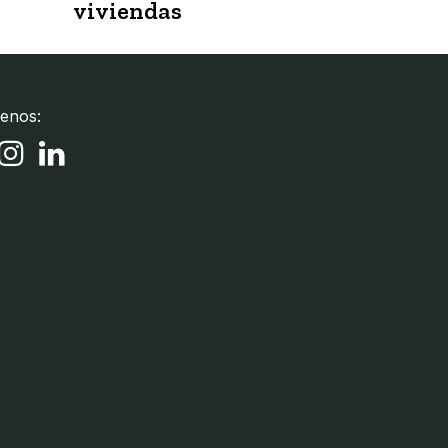
viviendas
enos: