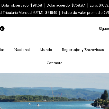
│
Dólar observado: $911.58
│
Dólar acuerdo: $758.87
│
Euro: $1053
d Tributaria Mensual (UTM): $71649
│
Indice de valor promedio (IV
Sígue
ias
Nacional
Mundo
Reportajes y Entrevistas
Contacto