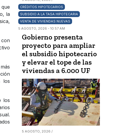
a que
CRÉDITOS HIPOTECARIOS
o, la
SUBSIDIO A LA TASA HIPOTECARIA
sica,
VENTA DE VIVIENDAS NUEVAS
5 AGOSTO, 2026 - 10:57 AM
Gobierno presenta
, con
proyecto para ampliar
ctivo
el subsidio hipotecario
y elevar el tope de las
s más
viviendas a 6.000 UF
pción
 los
e los
arios
sual.
ados
5 AGOSTO, 2026 /