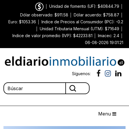
│
Unidad de fomento (UF): $40844.79
│
Dólar observado: $911.58
│
Dólar acuerdo: $758.87
│
Euro: $1053.36
│
Indice de Precios al Consumidor (IPC): -0.2
│
Unidad Tributaria Mensual (UTM): $71649
│
Indice de valor promedio (IVP): $42233.81
│
Imacec: 2.4
│
06-08-2026 19:01:21
Síguenos:
Menu