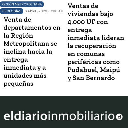
Ventas de
REGIÓN METROPOLITANA
TIPOLOGÍAS
6 ABRIL, 2026 - 7:00 AM
viviendas bajo
Venta de
4.000 UF con
departamentos en
entrega
la Región
inmediata lideran
Metropolitana se
la recuperación
inclina hacia la
en comunas
entrega
periféricas como
inmediata y a
Pudahuel, Maipú
unidades más
y San Bernardo
pequeñas