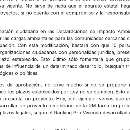
va vigente. No sirve de nada que el aparato estatal ha
royectos, si no cuenta con el compromiso y la responsabi
ipación ciudadana en las Declaraciones de Impacto Ambi
icar las cargas ambientales para las comunidades cercanas
icipación. Con esta modificación, bastará con que 10 per
rganizaciones ciudadanas con personalidad jurídica, pres
plazo establecido. Esto último sólo fomentará que grup
reas de influencia de un determinado desarrollo, busquen t
ógicas o políticas.
mpos de aprobación, no sirve mucho si no se propone 
do los plazos establecidos por Ley no se cumplen. Esto a
n presenta un proyecto. Hoy, por ejemplo, vemos que en
arrollar un proyecto inmobiliario en la RM tarda un pro
plazos legales, según el Ranking Pro Vivienda desarrollad