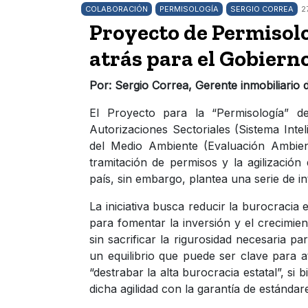
COLABORACIÓN
PERMISOLOGÍA
SERGIO CORREA
2
Proyecto de Permisolo
atrás para el Gobiern
Por: Sergio Correa, Gerente inmobiliario d
El Proyecto para la “Permisología” 
Autorizaciones Sectoriales (Sistema Inte
del Medio Ambiente (Evaluación Ambient
tramitación de permisos y la agilizació
país, sin embargo, plantea una serie de i
La iniciativa busca reducir la burocracia 
para fomentar la inversión y el crecimie
sin sacrificar la rigurosidad necesaria 
un equilibrio que puede ser clave para a
“destrabar la alta burocracia estatal”, si
dicha agilidad con la garantía de estánda