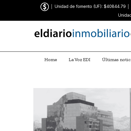
│
Unidad de fomento (UF): $40844.79
│
Unidad
Home
La Voz EDI
Últimas notic