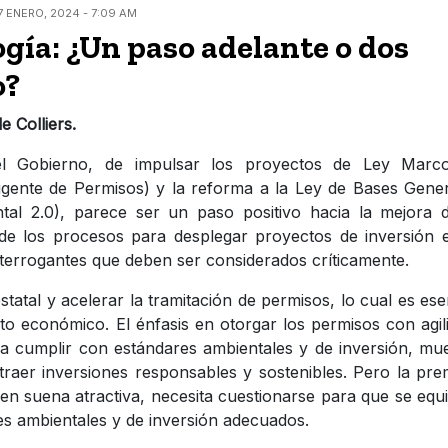
7 ENERO, 2024 - 7:09 AM
gía: ¿Un paso adelante o dos
o?
e Colliers.
del Gobierno, de impulsar los proyectos de Ley Marc
ligente de Permisos) y la reforma a la Ley de Bases Gene
al 2.0), parece ser un paso positivo hacia la mejora d
n de los procesos para desplegar proyectos de inversión 
nterrogantes que deben ser considerados críticamente.
estatal y acelerar la tramitación de permisos, lo cual es ese
nto económico. El énfasis en otorgar los permisos con agil
para cumplir con estándares ambientales y de inversión, mu
traer inversiones responsables y sostenibles. Pero la pre
 bien suena atractiva, necesita cuestionarse para que se equi
res ambientales y de inversión adecuados.