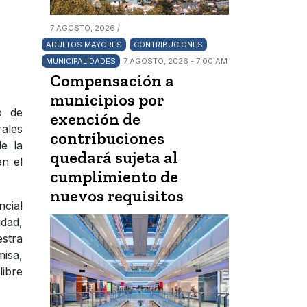
7 AGOSTO, 2026 /
ADULTOS MAYORES
CONTRIBUCIONES
MUNICIPALIDADES
7 AGOSTO, 2026 - 7:00 AM
Compensación a
municipios por
o de
exención de
rales
contribuciones
e la
quedará sujeta al
en el
cumplimiento de
nuevos requisitos
ncial
idad,
estra
misa,
libre