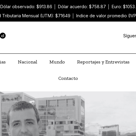
Dólar observado: $913.86
│
Dólar acuerdo: $758.87
│
Euro: $1053
 Tributaria Mensual (UTM): $71649
│
Indice de valor promedio (IV
Sígue
ias
Nacional
Mundo
Reportajes y Entrevistas
Contacto