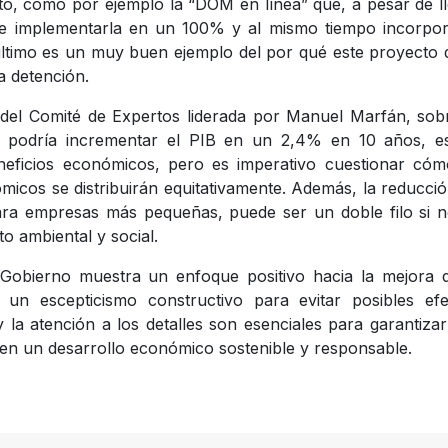
to, como por ejemplo la “DOM en línea” que, a pesar de l
ble implementarla en un 100% y al mismo tiempo incorpo
 último es un muy buen ejemplo del por qué este proyecto
a detención.
n del Comité de Expertos liderada por Manuel Marfán, sob
s podría incrementar el PIB en un 2,4% en 10 años, e
beneficios económicos, pero es imperativo cuestionar có
nómicos se distribuirán equitativamente. Además, la reducci
ara empresas más pequeñas, puede ser un doble filo si 
o ambiental y social.
Gobierno muestra un enfoque positivo hacia la mejora d
 un escepticismo constructivo para evitar posibles efe
la atención a los detalles son esenciales para garantiza
en un desarrollo económico sostenible y responsable.