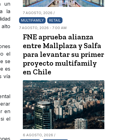
a un
a la
7 AGOSTO, 2026 /
lidad
MULTIFAMILY
RETAIL
 alto
7 AGOSTO, 2026 - 7:00 AM
FNE aprueba alianza
entre Mallplaza y Salfa
iones
para levantar su primer
do el
ue se
proyecto multifamily
ue es
en Chile
s vía
ental
perar
ar en
si el
6 AGOSTO, 2026 /
iones