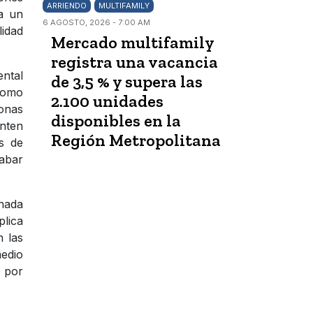
ARRIENDO
MULTIFAMILY
ga un
6 AGOSTO, 2026 - 7:00 AM
lidad
Mercado multifamily
registra una vacancia
ental
de 3,5 % y supera las
 como
2.100 unidades
sonas
disponibles en la
enten
Región Metropolitana
os de
rabar
nada
plica
 las
medio
o por