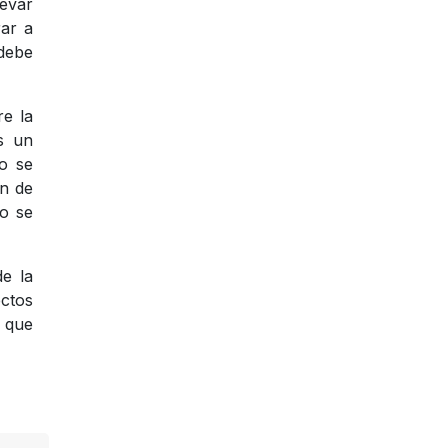
levar
rar a
 debe
re la
s un
mo se
ón de
no se
e la
ctos
r que