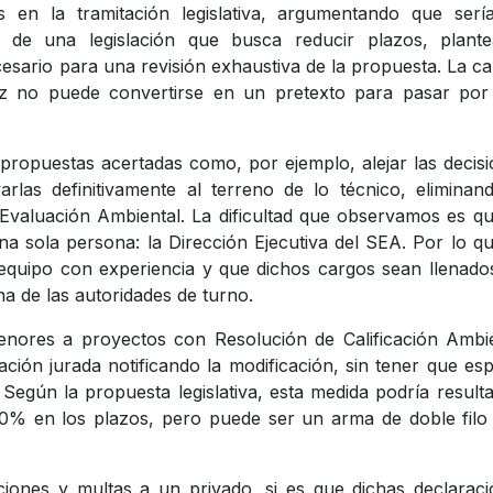
s en la tramitación legislativa, argumentando que serí
 de una legislación que busca reducir plazos, plante
esario para una revisión exhaustiva de la propuesta. La ca
dez no puede convertirse en un pretexto para pasar por
propuestas acertadas como, por ejemplo, alejar las decis
arlas definitivamente al terreno de lo técnico, eliminan
 Evaluación Ambiental. La dificultad que observamos es q
a sola persona: la Dirección Ejecutiva del SEA. Por lo q
quipo con experiencia y que dichos cargos sean llenado
una de las autoridades de turno.
enores a proyectos con Resolución de Calificación Ambi
ión jurada notificando la modificación, sin tener que es
 Según la propuesta legislativa, esta medida podría result
% en los plazos, pero puede ser un arma de doble filo 
iones y multas a un privado, si es que dichas declarac