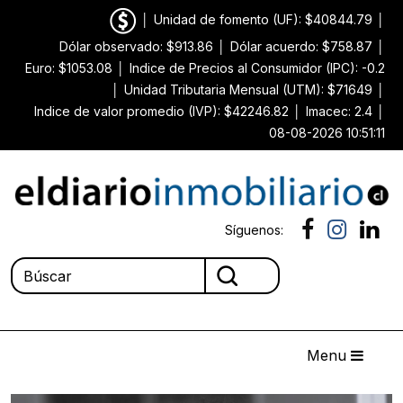
│
Unidad de fomento (UF): $40844.79
│
Dólar observado: $913.86
│
Dólar acuerdo: $758.87
│
Euro: $1053.08
│
Indice de Precios al Consumidor (IPC): -0.2
│
Unidad Tributaria Mensual (UTM): $71649
│
Indice de valor promedio (IVP): $42246.82
│
Imacec: 2.4
│
08-08-2026 10:51:11
Síguenos:
Menu