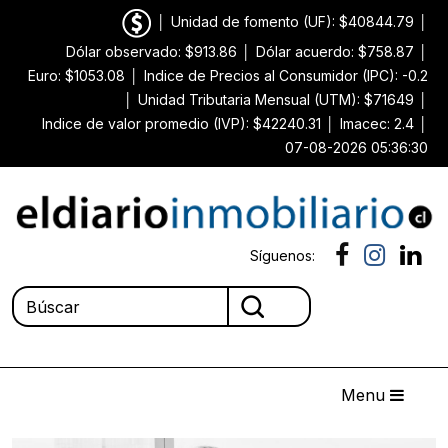
│
Unidad de fomento (UF): $40844.79
│
Dólar observado: $913.86
│
Dólar acuerdo: $758.87
│
Euro: $1053.08
│
Indice de Precios al Consumidor (IPC): -0.2
│
Unidad Tributaria Mensual (UTM): $71649
│
Indice de valor promedio (IVP): $42240.31
│
Imacec: 2.4
│
07-08-2026 05:36:30
Síguenos:
Menu