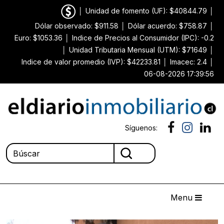
│
Unidad de fomento (UF): $40844.79
│
Dólar observado: $911.58
│
Dólar acuerdo: $758.87
│
Euro: $1053.36
│
Indice de Precios al Consumidor (IPC): -0.2
│
Unidad Tributaria Mensual (UTM): $71649
│
Indice de valor promedio (IVP): $42233.81
│
Imacec: 2.4
│
06-08-2026 17:39:56
Síguenos:
Menu