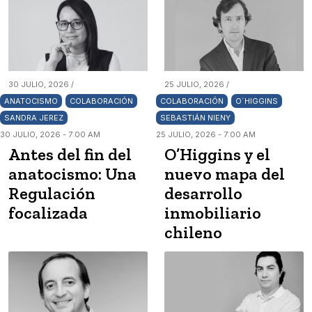
30 JULIO, 2026 /
25 JULIO, 2026 /
ANATOCISMO
COLABORACIÓN
COLABORACIÓN
O´HIGGINS
SANDRA JEREZ
SEBASTIÁN NIENY
30 JULIO, 2026 - 7:00 AM
25 JULIO, 2026 - 7:00 AM
Antes del fin del
O’Higgins y el
anatocismo: Una
nuevo mapa del
Regulación
desarrollo
focalizada
inmobiliario
chileno