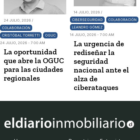
14 JULIO, 2026 /
CIBERSEGURIDAD
COLABORACIÓN
24 JULIO, 2026 /
LEANDRO GÓMEZ
COLABORACIÓN
14 JULIO, 2026 - 7:00 AM
CRISTÓBAL TORRETTI
OGUC
La urgencia de
24 JULIO, 2026 - 7:00 AM
La oportunidad
rediseñar la
que abre la OGUC
seguridad
para las ciudades
nacional ante el
regionales
alza de
ciberataques